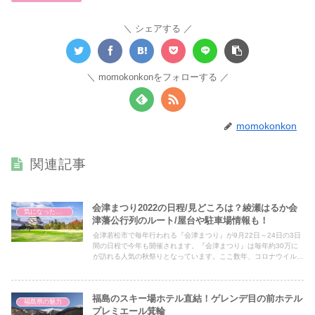
シェアする
momokonkonをフォローする
momokonkon
関連記事
会津まつり2022の日程/見どころは？綾瀬はるか会
気になったこと
津藩公行列のルート/屋台や駐車場情報も！
会津若松市で毎年行われる『会津まつり』が9月22日～24日の3日
間の日程で今年も開催されます。『会津まつり』は毎年約30万に
が訪れる人気の秋祭りとなっています。ここ数年、コロナウイルス
感染拡大のため各行事の変更を余儀なくされましたが、今年の『会
津まつり』は一部縮小があるものの3年ぶりに全日程での開催とな
ります！また、9月23日に行われるメインイベント会津藩公行列に
福島のスキー場ホテル直結！ゲレンデ目の前ホテル
綾瀬はるかさんの参加が決まり話題となっています。 そこで今回
福島県の魅力
は、会津まつり2022について、お祭りのスケジュールや会津藩公
プレミエール箕輪