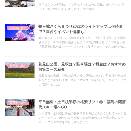
行列の日程、ルート、屋台や駐車場情報を記事にまとめました。事
宿泊はゲレンデ直結、『ホテルプルミエール箕輪』がおすすめ 宿
前に日程・藩公行列のルートを確認して確実に綾瀬はるかさんに会
泊は、滑り終わったらすぐ行ける宿泊施設...
ってくださいね♪
鶴ヶ城さくらまつり2022のライトアップは何時ま
福島県の魅力
で？屋台やイベント情報も！
鶴ヶ城さくらまつり2022が4月4日（月）～5月8日（日）まで開催
されます。今年の鶴ヶ城さくらまつりでは3年ぶりに「大茶会」や
「花見酒in鶴ヶ城」がイベントとして復活します。そんな鶴ヶ城さ
くらまつり2022についてライトアップや屋台イベント情報をまと
めました！
花見山公園、見頃は？駐車場は？料金は？おすすめ
福島県の魅力
散策コース紹介
福島市桜の名所、花見山公園の桜の見頃について、駐車場や料金情
報などまとめています。さらに散策コースを紹介し、見どころにつ
いて調べました。
平日無料・土日祝半額の格安リフト券！福島の猪苗
福島県の魅力
代スキー場へGO
平日無料・土日祝は半額の格安リフト券はどのようにして入手する
のか？またスノボやスキーが楽しめる猪苗代スキー場の魅力まと
め、アクセス方法を詳しく調べました。