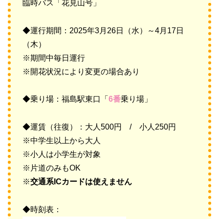
臨時バス「花見山号」
◆運行期間：2025年3月26日（水）～4月17日
（木）
※期間中毎日運行
※開花状況により変更の場合あり
◆乗り場：福島駅東口「
6番
乗り場」
◆運賃（往復）：大人500円 / 小人250円
※中学生以上から大人
※小人は小学生が対象
※片道のみもOK
※
交通系ICカードは使えません
◆時刻表：