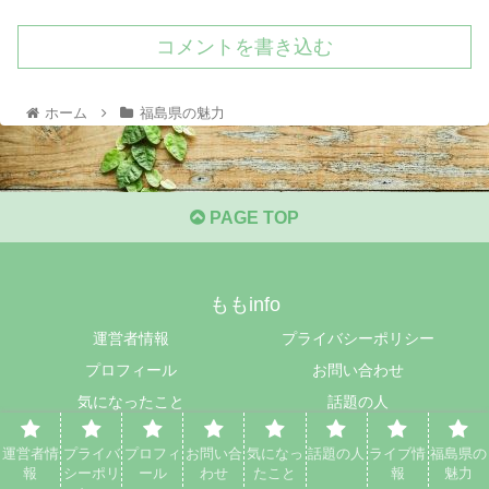
コメントを書き込む
ホーム
福島県の魅力
PAGE TOP
ももinfo
運営者情報
プライバシーポリシー
プロフィール
お問い合わせ
気になったこと
話題の人
ライブ情報
福島県の魅力
運営者情
プライバ
プロフィ
お問い合
気になっ
話題の人
ライブ情
福島県の
© 2022 ももinfo.
報
シーポリ
ール
わせ
たこと
報
魅力