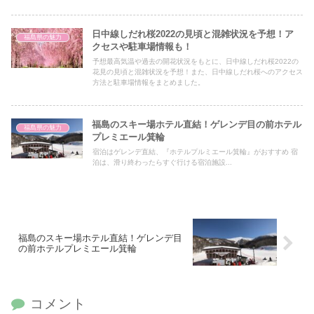
くらまつり2022についてライトアップや屋台イベント情報をまと
めました！
日中線しだれ桜2022の見頃と混雑状況を予想！ア
福島県の魅力
クセスや駐車場情報も！
予想最高気温や過去の開花状況をもとに、日中線しだれ桜2022の
花見の見頃と混雑状況を予想！また、日中線しだれ桜へのアクセス
方法と駐車場情報をまとめました。
福島のスキー場ホテル直結！ゲレンデ目の前ホテル
福島県の魅力
プレミエール箕輪
宿泊はゲレンデ直結、『ホテルプルミエール箕輪』がおすすめ 宿
泊は、滑り終わったらすぐ行ける宿泊施設...
福島のスキー場ホテル直結！ゲレンデ目
の前ホテルプレミエール箕輪
コメント