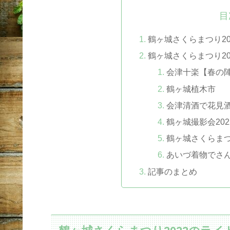
目
鶴ヶ城さくらまつり2
鶴ヶ城さくらまつり2
会津十楽【春の
鶴ヶ城植木市
会津清酒で花見酒
鶴ヶ城撮影会202
鶴ヶ城さくらま
あいづ着物でさ
記事のまとめ