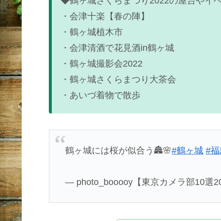
◆鶴ヶ城さくらまつり2022の屋台やイ
・会津十楽【春の陣】
・鶴ヶ城植木市
・会津清酒で花見酒in鶴ヶ城
・鶴ヶ城撮影会2022
・鶴ヶ城さくらまつり大茶会
・あいづ着物で散歩
鶴ヶ城には桜が似合う🏯🌸
#鶴ヶ城
#
— photo_booooy【東京カメラ部10選202