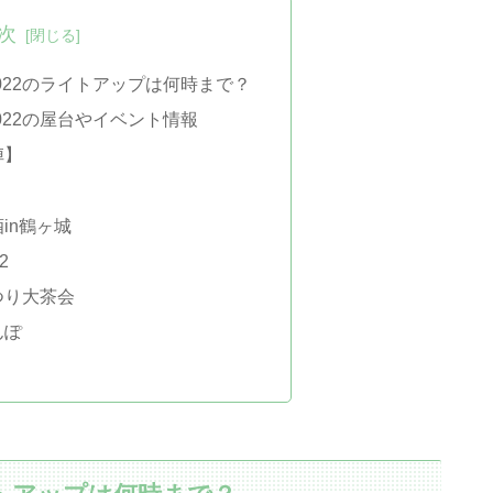
次
022のライトアップは何時まで？
022の屋台やイベント情報
陣】
in鶴ヶ城
2
つり大茶会
んぽ