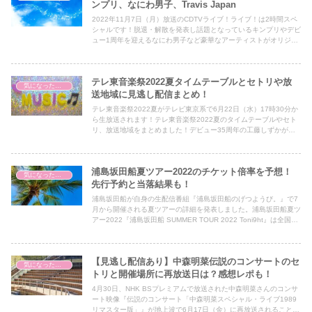
ンプリ、なにわ男子、Travis Japan
2022年11月7日（月）放送のCDTVライブ！ライブ！は2時間スペ
シャルです！脱退・解散を発表し話題となっているキンプリやデビ
ュー1周年を迎えるなにわ男子など豪華なアーティストがオリジナ
ルパフォーマンスを見せてくれます♪気になるアーティストがぞく
ぞく登場する今回のCDTVライブ！ライブ！2時間スペシャルの見
逃し配信はあるのか。また、リアルタイムでタイムテーブルをまと
テレ東音楽祭2022夏タイムテーブルとセトリや放
めました。
気になったこと
送地域に見逃し配信まとめ！
テレ東音楽祭2022夏がテレビ東京系で6月22日（水）17時30分か
ら生放送されます！テレ東音楽祭2022夏のタイムテーブルやセト
リ、放送地域をまとめました！デビュー35周年の工藤しずかが一
夜限りのメドレー披露したり、観月ありさやDA PUMPもSPメドレ
ーを披露するとあって、出演アーティストがどんなパフォーマンス
を見せてくれるのか楽しみです。
浦島坂田船夏ツアー2022のチケット倍率を予想！
気になったこと
先行予約と当落結果も！
浦島坂田船が自身の生配信番組『浦島坂田船のげつようび。』で7
月から開催される夏ツアーの詳細を発表しました。浦島坂田船夏ツ
アー2022『浦島坂田船 SUMMER TOUR 2022 Toni9ht』は全国8
会場14公演をまわるツアー。静岡、北海道で行うアリーナ規模で
のライブを行うのは浦島坂田船にとって初となります。そこでチケ
ットの倍率が気になり予想してみました！
【見逃し配信あり】中森明菜伝説のコンサートのセ
気になったこと
トリと開催場所に再放送日は？感想レポも！
4月30日、NHK BSプレミアムで放送された中森明菜さんのコンサ
ート映像『伝説のコンサート「中森明菜スペシャル・ライブ1989
リマスター版」』が地上波で6月17日（金）に再放送されることが