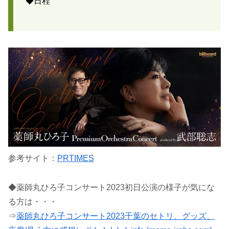
◆日程
参考サイト：
PRTIMES
◆薬師丸ひろ子コンサート2023初日公演の様子が気にな
る方は・・・
⇒
薬師丸ひろ子コンサート2023千葉のセトリ、グッズ、