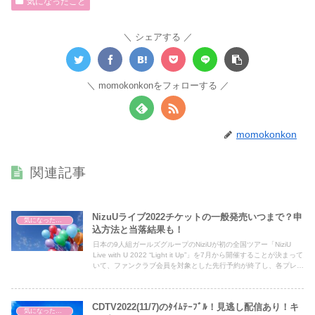
気になったこと
シェアする
momokonkonをフォローする
momokonkon
関連記事
NizuUライブ2022チケットの一般発売いつまで？申
気になったこと
込方法と当落結果も！
日本の9人組ガールズグループのNiziUが初の全国ツアー「NiziU
Live with U 2022 “Light it Up”」を7月から開催することが決まって
いて、ファンクラブ会員を対象とした先行予約が終了し、各プレイ
ガイドにて先行受付と一般発売の詳細が発表され話題となっていま
す。そこで今回はNiziUライブ2022チケットの先行受付と一般発売
についてまとめました！
CDTV2022(11/7)のﾀｲﾑﾃｰﾌﾞﾙ！見逃し配信あり！キ
気になったこと