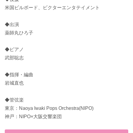
米国ビルボード、ビクターエンタテイメント
◆出演
薬師丸ひろ子
◆ピアノ
武部聡志
◆指揮・編曲
岩城直也
◆管弦楽
東京：Naoya Iwaki Pops Orchestra(NIPO)
神戸：NIPO×大阪交響楽団