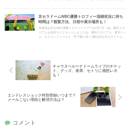
報道されました！このリマスター版はデビュー40周年を記念して
中森明菜が1989年4月に行ったコンサートの模様を、4K画質相当
によみがえらせた番組です。そこで話題となっている中森明菜伝説
京セラドームWBC優勝トロフィー混雑状況に待ち
のコンサートのセトリや開催場所が気になりリサーチしました！
気になったこと
時間は？観覧方法、日程や展示場所も！
本拠地を回るWBC優勝トロフィーツアーが4月7日（金）横浜スタ
ジアムを皮切りにスタートしましたね。横浜スタジアム・東京ドー
ム・エスコンフィールド・甲子園に続く5拠点目は京セラドームで
の展示です！WBC2023優勝トロフィーツアー、5拠点目の京セラ
ドームでの観覧方法や待ち時間、日程、展示場所、展示内容などを
記事にまとめました。
チャウヌベルーナドームライブのチケッ
ト、グッズ、座席、セトリに感想レポ
も！
エンドレスショック特別登録いつまで？
メールこない理由と解消方法は？
コメント