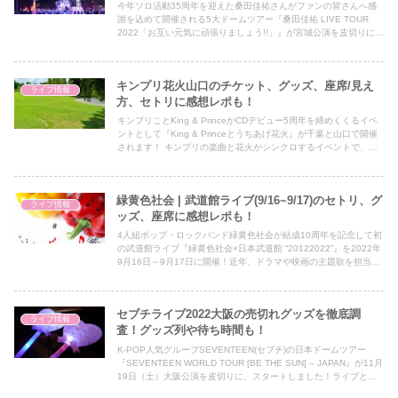
今年ソロ活動35周年を迎えた桑田佳祐さんがファンの皆さんへ感
謝を込めて開催される5大ドームツアー『桑田佳祐 LIVE TOUR
2022「お互い元気に頑張りましょう!!」』が宮城公演を皮切りにス
タート、盛り上がりを見せていますが、このドームツアーも終盤に
さしかかっています！ 宮城・福岡・愛知・大阪・東京公演に続く6
拠点目の札幌演が12月17日（土）札幌ドームで開催されます。 そ
キンプリ花火山口のチケット、グッズ、座席/見え
こで今回は桑田佳祐5大ドームツアー、札幌公演がどんなライブだ
ライブ情報
ったのかチケット、グッズ、セットリスト、座席、感想レポートを
方、セトリに感想レポも！
記事にまとめました♪
キンプリことKing & PrinceがCDデビュー5周年を締めくくるイベ
ントとして『King & Princeとうちあげ花火』が千葉と山口で開催
されます！ キンプリの楽曲と花火がシンクロするイベントで、キ
ンプリメンバーのライブパフォーマンスもある予定となっていま
す。そこで今回はキンプリ花火、千葉公演に続き2拠点目の山口公
演がどんなイベントだったのかチケット、グッズ、座席、見え方、
緑黄色社会 | 武道館ライブ(9/16~9/17)のセトリ、グ
セットリスト、感想レポートを記事にまとめました♪
ライブ情報
ッズ、座席に感想レポも！
4人組ポップ・ロックバンド緑黄色社会が結成10周年を記念して初
の武道館ライブ『緑黄色社会×日本武道館 “20122022”』を2022年
9月16日～9月17日に開催！近年、ドラマや映画の主題歌を担当
し、人気を集めているバンドで、初の日本武道館ライブ発表後は
SNS上でお祝いのコメントやライブを楽しみにしているファンの
声が飛び交い話題となっています。 既に、武道館ライブのチケッ
セブチライブ2022大阪の売切れグッズを徹底調
トは完売しており、2日目の9月17日はWOWWOWでライブの様子
ライブ情報
が生放送されます。そこで今回は、緑黄色社会の初武道館公演がど
査！グッズ列や待ち時間も！
んなライブだったのか記事にまとめました♪
K-POP人気グループSEVENTEEN(セブチ)の日本ドームツアー
『SEVENTEEN WORLD TOUR [BE THE SUN] – JAPAN』が11月
19日（土）大阪公演を皮切りに、スタートしました！ライブと言
えばツアーグッズが楽しみです。 今回の日本ドームツアーのグッ