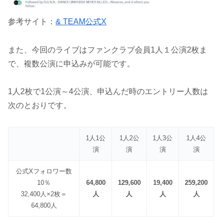
参考サイト：
& TEAM公式X
また、今回のライブはファンクラブ会員1人１公演2枚ま
で、複数公演に申込みが可能です。
1人2枚で1公演～4公演、申込んだ時のエントリー人数は
次のとおりです。
1人1公
1人2公
1人3公
1人4公
演
演
演
演
公式Xフォロワー数
10％
64,800
129,600
19,400
259,200
32,400人×2枚＝
人
人
人
人
64,800人