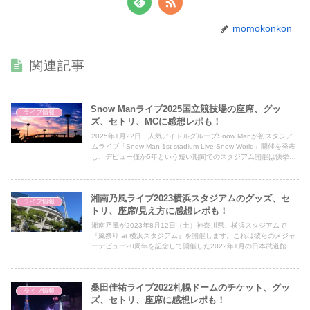
momokonkon
関連記事
Snow Manライブ2025国立競技場の座席、グッ
ライブ情報
ズ、セトリ、MCに感想レポも！
2025年1月22日、人気アイドルグループSnow Manが初スタジア
ムライブ「Snow Man 1st stadium Live Snow World」開催を発表
し、デビュー僅か5年という短い期間でのスタジアム開催は快挙と
話題となりましたね！ 4月に東京・国立競技場で2日間、6月に日
産スタジアムで全4公演開催されます。STARTO
ENTERTAINMENTや旧ジャニーズ所属のアイドルグループで過去
湘南乃風ライブ2023横浜スタジアムのグッズ、セ
に国立競技場でライブを行ったのは、SMAPと嵐だけ。 5周年を迎
ライブ情報
えた彼らが、国立競技場でどんなパフォーマンスをしてくれるのか
トリ、座席/見え方に感想レポも！
楽しみですね！ そこで今回は、Snow Man 国立競技場ライブがど
湘南乃風が2023年8月12日（土）神奈川県、横浜スタジアムで
んならいぶだったか、座席、見え方、グッズ販売、セットリストや
『風祭り at 横浜スタジアム』を開催します。これは彼らのメジャ
感想レポートを記事にまとめました♪
ーデビュー20周年を記念して開催した2022年1月の日本武道館公
演、2023年4月スタート全国ツアー、そして代名詞ともいえる今回
のスタジアムライブとなります。既に開催済みの武道館公演のチケ
ットは、機材席開放による追加席を販売したが、即日完売。 そん
桑田佳祐ライブ2022札幌ドームのチケット、グッ
な彼らの横浜スタジアム公演がどんなライブだったのかグッズ、セ
ライブ情報
ットリスト、座席、見え方、感想レポートを記事にまとめました♪
ズ、セトリ、座席に感想レポも！