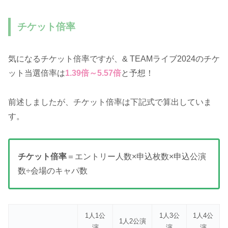
チケット倍率
気になるチケット倍率ですが、& TEAMライブ2024のチケ
ット当選倍率は
1.39
倍～5.57倍
と予想！
前述しましたが、チケット倍率は下記式で算出していま
す。
チケット倍率
＝エントリー人数×申込枚数×申込公演
数÷会場のキャパ数
1人1公
1人3公
1人4公
1人2公演
演
演
演