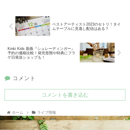
ズは事前販売があり、既にグッズを手に入れていたファンもいたと
思いますが、会場グッズ販売で限定ピンバッチが登場！絶対手に入
れたいですよね。そこで今回は、セブチライブ2022京セラドーム
公演の会場グッズ販売のグッズ列、待ち時間、売切れグッズを徹底
リサーチし記事にまとめました♪
ベストアーティスト2023のセトリ！タイ
ムテーブルに見逃し配信はある？
Kinki Kids 新曲『シュレーディンガー』
予約の価格比較！発売形態や特典にフラ
ゲ日発送ショップも！
コメント
コメントを書き込む
ホーム
ライブ情報