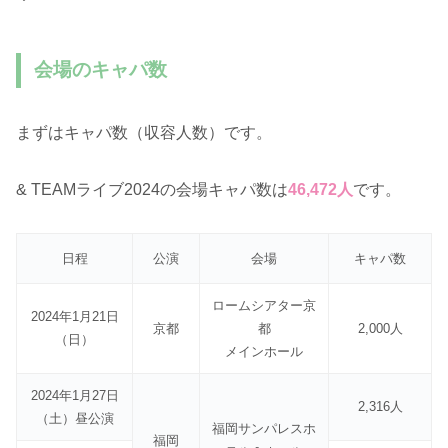
会場のキャパ数
まずはキャパ数（収容人数）です。
& TEAMライブ2024の会場キャパ数は
46,472人
です。
日程
公演
会場
キャパ数
ロームシアター京
2024年1月21日
京都
都
2,000人
（日）
メインホール
2024年1月27日
2,316人
（土）昼公演
福岡サンパレスホ
福岡