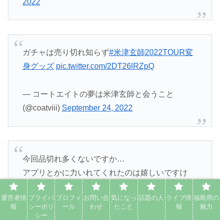
2022
ガチャは売り切れ知らず
#米津玄師2022TOUR変
身グッズ
pic.twitter.com/2DT26lRZpQ
— コートエイトの夢は米津玄師と会うこと
(@coatviii)
September 24, 2022
今回品切れ多くないですか…
アプリとかに力いれてくれたのは嬉しいですけ
ど、もっと在庫管理も頑張ってほしかったな…
#
運営者情
プライバ
プロフィ
お問い合
気になっ
話題の人
ライブ情
福島県の
米津玄師2022TOUR変身グッズ
報
シーポリ
ール
わせ
たこと
報
魅力
#米津玄師2022TOUR
シー