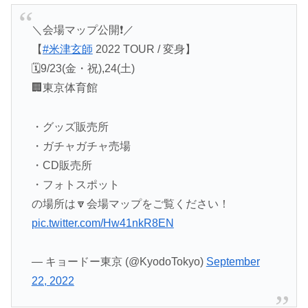
＼会場マップ公開❗️／
【
#米津玄師
2022 TOUR / 変身】
🗓9/23(金・祝),24(土)
🏢東京体育館
・グッズ販売所
・ガチャガチャ売場
・CD販売所
・フォトスポット
の場所は🔽会場マップをご覧ください！
pic.twitter.com/Hw41nkR8EN
— キョードー東京 (@KyodoTokyo)
September
22, 2022