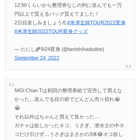
12:50くらいから整理券なしの列に並んでも一万
円以上で貰えるバッグ貰えてました！
2日目楽しみましょう💪
#米津玄師TOUR2022変身
#米津玄師2022TOUR変身グッズ
— たにし🌾9/24変身 (@tanishihadoaho)
September 24, 2022
NIGI Chan Tは初回の整理券組で完売して買えな
かった…並んでる目の前でどんどん売り切れ😭
😭
それ以外はちゃんと買えて良かった…
ガチャは欲しかったネコ、うさぎ、潜水士の中ネ
コだけ引けず…うさぎはまさかの3体😂ネコ欲し