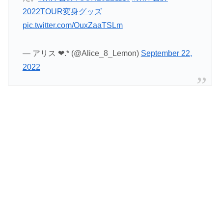
2022TOUR変身グッズ
pic.twitter.com/OuxZaaTSLm
— アリス ❤︎.* (@Alice_8_Lemon)
September 22,
2022