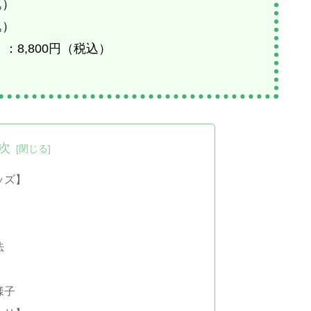
込）
込）
：8,800円（税込）
次
ッズ】
法
様子