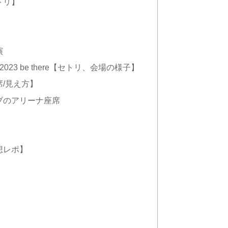
トリ】
演
R 2023 be there【セトリ、会場の様子】
席/見え方】
ブのアリーナ座席
表
表
想レポ】