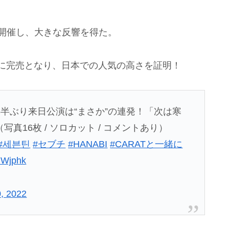
を開催し、大きな反響を得た。
瞬時に完売となり、日本での人気の高さを証明！
2年半ぶり来日公演は“まさか”の連発！「次は寒
16枚 / ソロカット / コメントあり）
#세븐틴
#セブチ
#HANABI
#CARATと一緒に
HWjphk
, 2022