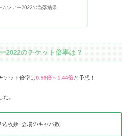
ドームツアー2022の当落結果
アー2022のチケット倍率は？
2のチケット倍率は
0.56倍～1.44倍
と予想！
した。
申込枚数÷会場のキャパ数