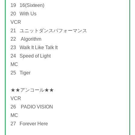
19 16(Sixteen)
20 With Us
VCR
21 ユニットダンスパフォーマンス
22 Algorithm
23 Walk It Like Talk It
24 Speed of Light
MC
25 Tiger
★★アンコール★★
VCR
26 PADIO VISION
MC
27 Forever Here