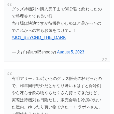
グッズ待機列〜購入完了まで30分強で終わったの
で整理券とても良い◎
売り場は快適ですが待機列がしぬほど暑かったの
でこれからの方もお気をつけて…！
#JO1_BEYOND_THE_DARK
— えび (@ars05snoopy)
August 5, 2023
有明アリーナ15時からのグッズ販売の枠だったの
で、昨年同様野外だとかなり暑い☀️はずと保冷剤
やら凍らせ飲み物やらたくさん持ってきたけど、
実際は待機列も日陰だし、販売会場も冷房の効い
た屋内。ゆったり買い物できたー！ ラポネさん、