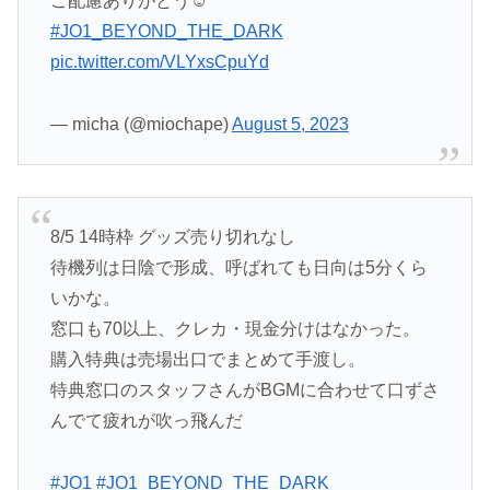
ご配慮ありがとう☺️
#JO1_BEYOND_THE_DARK
pic.twitter.com/VLYxsCpuYd
— micha (@miochape)
August 5, 2023
8/5 14時枠 グッズ売り切れなし
待機列は日陰で形成、呼ばれても日向は5分くら
いかな。
窓口も70以上、クレカ・現金分けはなかった。
購入特典は売場出口でまとめて手渡し。
特典窓口のスタッフさんがBGMに合わせて口ずさ
んでて疲れが吹っ飛んだ
#JO1
#JO1_BEYOND_THE_DARK