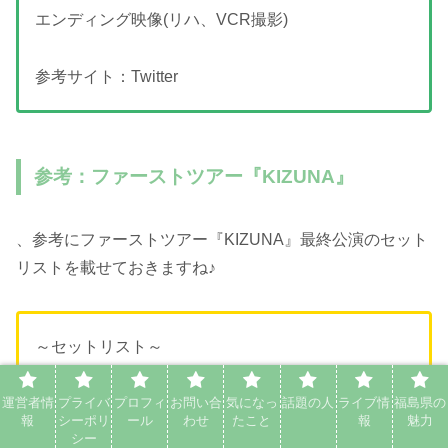
エンディング映像(リハ、VCR撮影)
参考サイト：Twitter
参考：ファーストツアー『KIZUNA』
、参考にファーストツアー『KIZUNA』最終公演のセット
リストを載せておきますね♪
～セットリスト～
(※2022.10.23/有明アリーナ)
運営者情
プライバ
プロフィ
お問い合
気になっ
話題の人
ライブ情
福島県の
報
シーポリ
ール
わせ
たこと
報
魅力
01 Move The Soul
シー