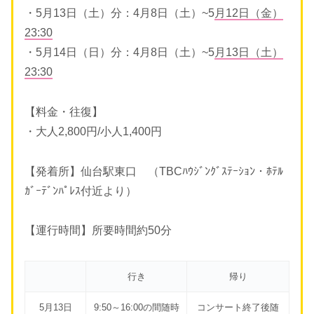
・5月13日（土）分：4月8日（土）~5
月12日（金）
23:30
・5月14日（日）分：4月8日（土）~5
月13日（土）
23:30
【料金・往復】
・大人2,800円/小人1,400円
【発着所】仙台駅東口 （TBCﾊｳｼﾞﾝｸﾞｽﾃｰｼｮﾝ・ﾎﾃﾙ
ｶﾞｰﾃﾞﾝﾊﾟﾚｽ付近より）
【運行時間】所要時間約50分
行き
帰り
5月13日
9:50～16:00の間随時
コンサート終了後随