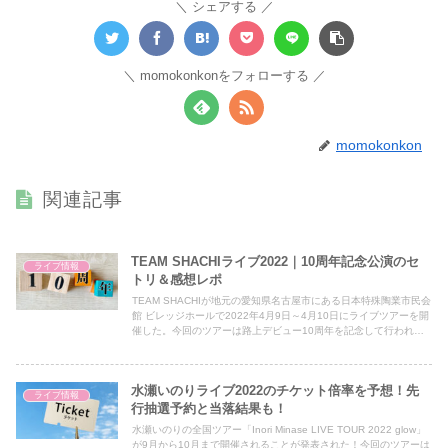
シェアする
momokonkonをフォローする
momokonkon
関連記事
TEAM SHACHIライブ2022｜10周年記念公演のセ
ライブ情報
トリ＆感想レポ
TEAM SHACHIが地元の愛知県名古屋市にある日本特殊陶業市民会
館 ビレッジホールで2022年4月9日～4月10日にライブツアーを開
催した。今回のツアーは路上デビュー10周年を記念して行われた
ライブとなり、この10周年メモリアルツアーがどんなだったのか
気になりリサーチしました！
水瀬いのりライブ2022のチケット倍率を予想！先
ライブ情報
行抽選予約と当落結果も！
水瀬いのりの全国ツアー「Inori Minase LIVE TOUR 2022 glow」
が9月から10月まで開催されることが発表された！今回のツアーは