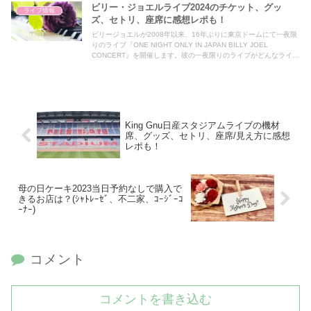
ビリー・ジョエルライブ2024のチケット、グッ
イブだったのかグッズ、セットリスト、座席、感想レポートを記事
ライブ情報
にまとめました♪
ズ、セトリ、座席に感想レポも！
ビリージョエルが2008年以来、16年ぶりに東京ドームにて一夜限
りのライブ『ONE NIGHT ONLY IN JAPAN BILLY JOEL
CONCERT』を開催します。彼の一夜限りのライブがどんなライブ
になるのか楽しみしているファンの方、多くいらっしゃいますよ
ね。 そこで、今回はビリージョエル、一夜限りのライブについて
チケット、グッズ、セトリ、座席、感想レポートを記事にまとめま
した♪
King Gnu日産スタジアムライブの機材
席、グッズ、セトリ、座席/見え方に感想
レポも！
母の日ケーキ2023当日予約なしで購入で
きるお店は？(ｼｬﾄﾚｰｾﾞ、不二家、ｺｰｼﾞｰｺ
ｰﾅｰ)
コメント
コメントを書き込む