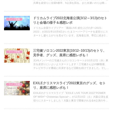
兵庫を皮切りに全国5都市、5公演を回る。また水瀬いのりは映
画・『五等分の花嫁』の声優として話題となっています。そんな彼
女の全国ツアーチケットの倍率が気になり予想してみました！
ドリカムライブ2022北海道公演(3/12～3/13)のセト
ライブ情報
リと会場の様子＆感想レポ
ドリカム全国ライブツアー「風味LIVE 総仕上げの夕べ2021-
2022」が2021年10月9日さいたまスーパーアリーナを皮切りにス
タートし盛り上がりを見せています。北海道公演、帯広に続き2拠
点目となる「北海きたえーる 」公演3月12日（土）～3月13日
（日）のセトリと会場の様子、感想レポートをまとめました。
三宅健ソロコン2022東京(10/12~10/13)のセトリ、
ライブ情報
見学者、グッズ、座席に感想レポも！
元V6メンバーの三宅健さんのソロコンサートが10月12日（水）東
京を皮切りにいよいよスタートします！三宅健さんはV6解散後、
テレビやラジオ番組に出演するなど活動を続けてきました。そして
今回、音楽活動が本格的に始動するとありファンのみなさんにとっ
て待ちに待ったコンサートとなり、話題となっています。そこで今
回は、8都市全11公演を回るツアーの初日・東京ガーデンシアター
EXILEクリスマスライブ2022東京のグッズ、セト
公演がどんなコンサートだったのか気になりセットリスト、見学
ライブ情報
者、グッズ、座席、感想レポートを記事にまとめました♪
リ、座席に感想レポも！
EXILEのクリスマスライブ『EXILE LIVE TOUR 2022"POWER
OF WISH"~Chiristmas Special~』が12月10日（土）大阪公演を皮
切りにスタートしました！大阪と東京で開催される全4公演の今年
のクリスマスライブは、松本利夫さん・EXILE UTAさん・EXILE
MAKIDAIさんを迎え、超スペシャルなライブとなっています。そ
こで今回は、EXILEクリスマスライブ2022、東京公演がどんなラ