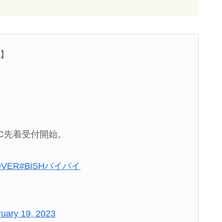
!】
H FC先着受付開始。
OVER
#BiSHバイバイ
uary 19, 2023