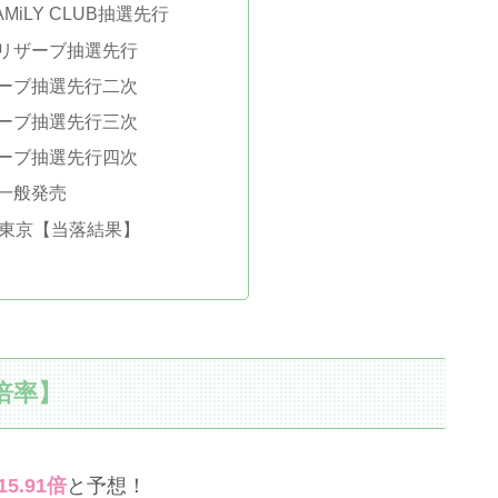
AMiLY CLUB抽選先行
リザーブ抽選先行
ーブ抽選先行二次
ーブ抽選先行三次
ーブ抽選先行四次
一般発売
ブ東京【当落結果】
倍率】
15.91倍
と予想！