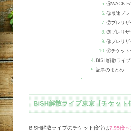
⑤WACK F
⑥最速プレ
⑦プレリザ
⑧プレリザ
⑨プレリザ
⑩チケット
BiSH解散ライ
記事のまとめ
BiSH解散ライブ東京【チケット
BiSH解散ライブのチケット倍率は
7.95倍～