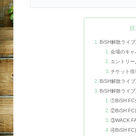
目
BiSH解散ライ
会場のキャ
エントリー
チケット倍
BiSH解散ライ
BiSH解散ライ
①BiSH 
②BiSH 
③WACK F
④BiSH 