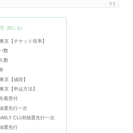
次
ブ東京【チケット倍率】
パ数
人数
率
ブ東京【値段】
ブ東京【申込方法】
FC先着受付
FC抽選先行一次
AMiLY CLUB抽選先行一次
FC抽選先行