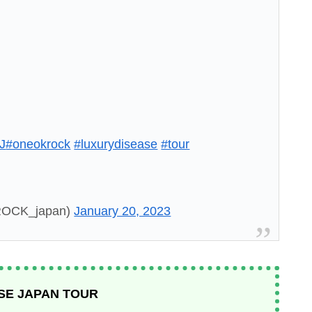
jJ
#oneokrock
#luxurydisease
#tour
ROCK_japan)
January 20, 2023
SE JAPAN TOUR