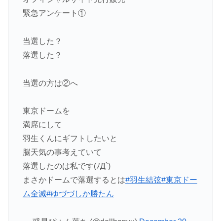
緊急アンケート①
当選した？
落選した？
当選の方は②へ
東京ドームを
満席にして
羽生くんにギフトしたいと
脳天気の事考えていて
落選したのは私です(ﾉД`)
まさかドームで落選するとは
#羽生結弦
#東京ドー
ム全滅
#ゆづづしか勝たん