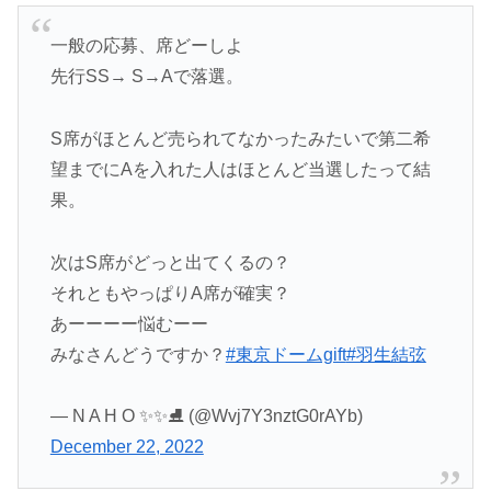
一般の応募、席どーしよ
先行SS→ S→Aで落選。
S席がほとんど売られてなかったみたいで第二希
望までにAを入れた人はほとんど当選したって結
果。
次はS席がどっと出てくるの？
それともやっぱりA席が確実？
あーーーー悩むーー
みなさんどうですか？
#東京ドームgift
#羽生結弦
— N A H O ✨✨⛸ (@Wvj7Y3nztG0rAYb)
December 22, 2022