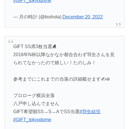
#GIFT_tokyodome
— 月の時計 (@biohota)
December 20, 2022
GIFT SS席3枚当選⛸
2016年N杯以降なかなか都合合わず羽生さんを見
られてなかったので嬉しい！たのしみ！
参考までにこれまでの当落の詳細載せます✍❄️
プロローグ横浜全落
八戸申し込んでません
GIFT希望順SS→S→AでSS当選
#羽生結弦
#GIFT_tokyodome