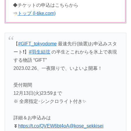
◆チケットの申込はこちらから
⇒
トップ (l-tike.com)
【
#GIFT_tokyodome
最速先行(抽選)お申込みスタ
ート❗️】
#羽生結弦
の半生とこれからを氷上で表現
する物語 “GIFT”
2023.02.26、一夜限りで、いよいよ開幕！
受付期間
12月13日(火)23:59まで
※ 全席指定･シンクロライト付き✨
詳細＆お申込みは
⏬
https://t.co/QVEW6bt4oA
@kose_sekkisei